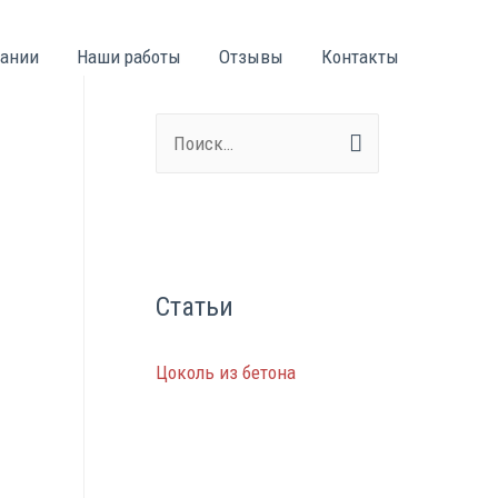
пании
Наши работы
Отзывы
Контакты
Н
а
й
т
и
Статьи
:
Цоколь из бетона