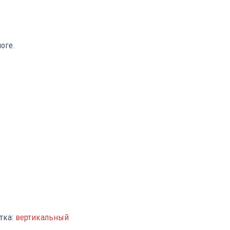
логе.
тка:
вертикальный