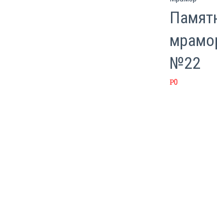
Памят
мрамо
№22
0
Р