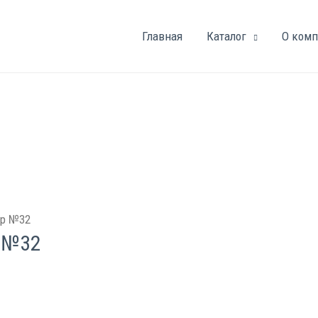
Главная
Каталог
О ком
ор №32
 №32