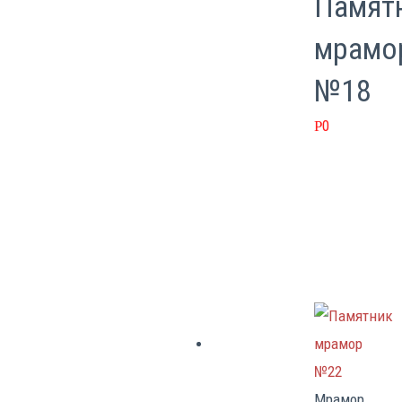
Памят
мрамо
№18
0
Р
Мрамор