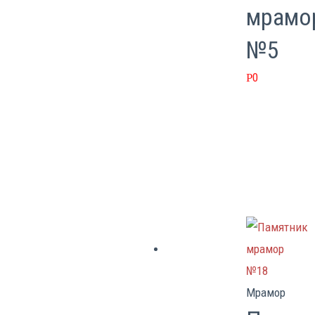
мрамо
№5
0
Р
Мрамор