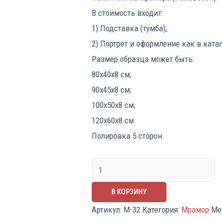
В стоимость входит:
1) Подставка (тумба);
2) Портрет и оформление как в ката
Размер образца может быть:
80х40х8 см;
90х45х8 см;
100х50х8 см;
120х60х8 см.
Полировка 5 сторон.
Количество
Памятник
В КОРЗИНУ
мрамор
Артикул:
М-32
Категория:
Мрамор
Ме
№32